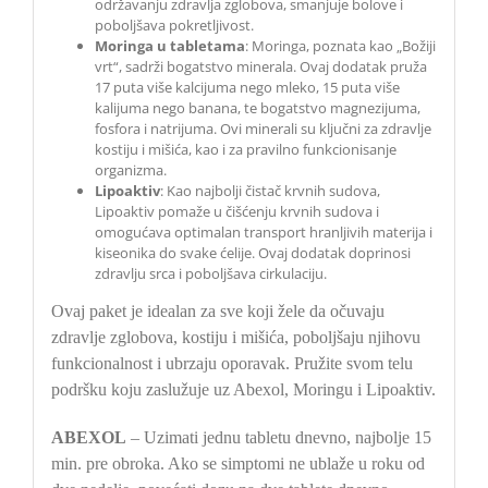
održavanju zdravlja zglobova, smanjuje bolove i
poboljšava pokretljivost.
Moringa u tabletama
: Moringa, poznata kao „Božiji
vrt“, sadrži bogatstvo minerala. Ovaj dodatak pruža
17 puta više kalcijuma nego mleko, 15 puta više
kalijuma nego banana, te bogatstvo magnezijuma,
fosfora i natrijuma. Ovi minerali su ključni za zdravlje
kostiju i mišića, kao i za pravilno funkcionisanje
organizma.
Lipoaktiv
: Kao najbolji čistač krvnih sudova,
Lipoaktiv pomaže u čišćenju krvnih sudova i
omogućava optimalan transport hranljivih materija i
kiseonika do svake ćelije. Ovaj dodatak doprinosi
zdravlju srca i poboljšava cirkulaciju.
Ovaj paket je idealan za sve koji žele da očuvaju
zdravlje zglobova, kostiju i mišića, poboljšaju njihovu
funkcionalnost i ubrzaju oporavak. Pružite svom telu
podršku koju zaslužuje uz Abexol, Moringu i Lipoaktiv.
ABEXOL
– Uzimati jednu tabletu dnevno, najbolje 15
min. pre obroka. Ako se simptomi ne ublaže u roku od