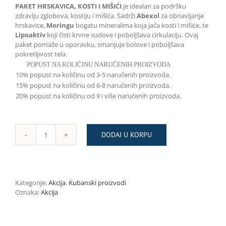
PAKET HRSKAVICA, KOSTI I MIŠIĆI
je idealan za podršku
zdravlju zglobova, kostiju i mišića. Sadrži
Abexol
za obnavljanje
hrskavice,
Moringu
bogatu mineralima koja jača kosti i mišiće, te
Lipoaktiv
koji čisti krvne sudove i poboljšava cirkulaciju. Ovaj
paket pomaže u oporavku, smanjuje bolove i poboljšava
pokretljivost tela.
POPUST NA KOLIČINU NARUČENIH PROIZVODA
10% popust na količinu od 3-5 naručenih proizvoda.
15% popust na količinu od 6-8 naručenih proizvoda.
20% popust na količinu od 9 i više naručenih proizvoda.
DODAJ U KORPU
PAKET
HRSKAVICA,
KOSTI
I
MIŠIĆI
Kategorije:
Akcija
,
Kubanski proizvodi
količina
Oznaka:
Akcija