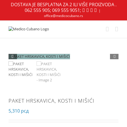
Skip
DOSTAVA JE BESPLATNA ZA 2 ILI VIŠE PROIZVODA .
to
062 555 905
;
069 555 9051
;
YouTube
Instagram
Facebook
|
content
office@medicocubano.rs
PAKET HRSKAVICA, KOSTI I MIŠIĆI
5,310
рсд