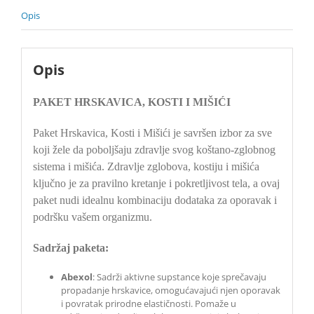
Opis
Opis
PAKET HRSKAVICA, KOSTI I MIŠIĆI
Paket Hrskavica, Kosti i Mišići je savršen izbor za sve
koji žele da poboljšaju zdravlje svog koštano-zglobnog
sistema i mišića. Zdravlje zglobova, kostiju i mišića
ključno je za pravilno kretanje i pokretljivost tela, a ovaj
paket nudi idealnu kombinaciju dodataka za oporavak i
podršku vašem organizmu.
Sadržaj paketa:
Abexol
: Sadrži aktivne supstance koje sprečavaju
propadanje hrskavice, omogućavajući njen oporavak
i povratak prirodne elastičnosti. Pomaže u