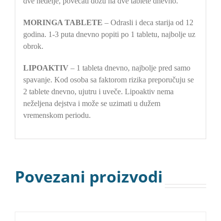
dve nedelje, povećati dozu na dve tablete dnevno.
MORINGA TABLETE
– Odrasli i deca starija od 12
godina. 1-3 puta dnevno popiti po 1 tabletu, najbolje uz
obrok.
LIPOAKTIV
– 1 tableta dnevno, najbolje pred samo
spavanje. Kod osoba sa faktorom rizika preporučuju se
2 tablete dnevno, ujutru i uveče. Lipoaktiv nema
neželjena dejstva i može se uzimati u dužem
vremenskom periodu.
Povezani proizvodi