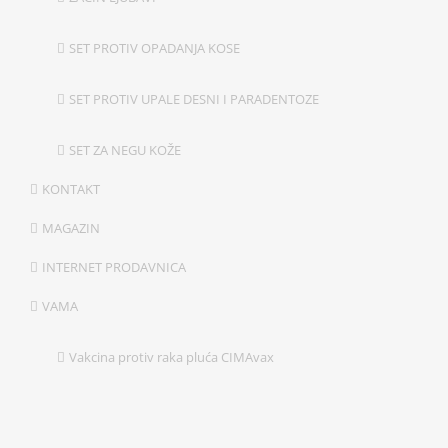
SET PROTIV OPADANJA KOSE
SET PROTIV UPALE DESNI I PARADENTOZE
SET ZA NEGU KOŽE
KONTAKT
MAGAZIN
INTERNET PRODAVNICA
VAMA
Vakcina protiv raka pluća CIMAvax