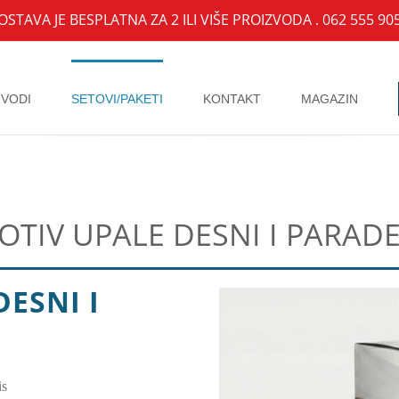
OSTAVA JE BESPLATNA ZA 2 ILI VIŠE PROIZVODA .
062 555 90
ZVODI
SETOVI/PAKETI
KONTAKT
MAGAZIN
ROTIV UPALE DESNI I PARAD
DESNI I
is