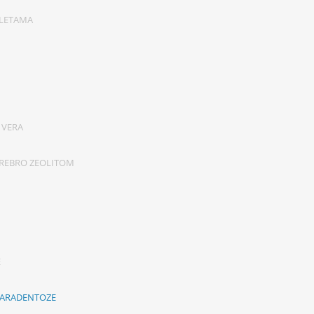
BLETAMA
 VERA
REBRO ZEOLITOM
E
 PARADENTOZE