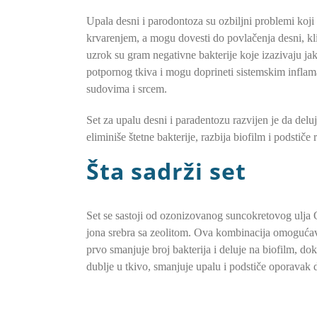
Upala desni i parodontoza su ozbiljni problemi koji
krvarenjem, a mogu dovesti do povlačenja desni, kl
uzrok su gram negativne bakterije koje izazivaju ja
potpornog tkiva i mogu doprineti sistemskim infla
sudovima i srcem.
Set za upalu desni i paradentozu razvijen je da del
eliminiše štetne bakterije, razbija biofilm i podstiče
Šta sadrži set
Set se sastoji od ozonizovanog suncokretovog ulja 
jona srebra sa zeolitom. Ova kombinacija omogućava
prvo smanjuje broj bakterija i deluje na biofilm, do
dublje u tkivo, smanjuje upalu i podstiče oporavak 