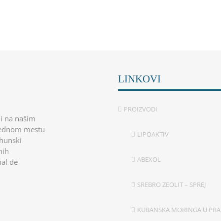
LINKOVI
PROIZVODI
 i na našim
 jednom mestu
LIPOAKTIV
rhunski
nih
ABEXOL
nal de
SREBRO ZEOLIT – SPREJ
KUBANSKA MORINGA U PR