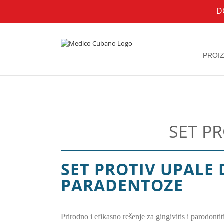
Skip
D
to
content
PROI
SET P
SET PROTIV UPALE 
PARADENTOZE
Prirodno i efikasno rešenje za gingivitis i parodontit