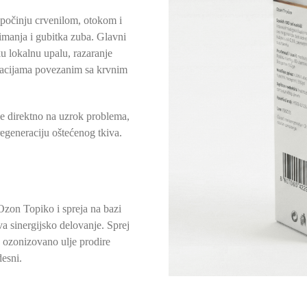
 počinju crvenilom, otokom i
imanja i gubitka zuba. Glavni
ku lokalnu upalu, razaranje
macijama povezanim sa krvnim
uje direktno na uzrok problema,
 regeneraciju oštećenog tkiva.
Ozon Topiko i spreja na bazi
 sinergijsko delovanje. Sprej
k ozonizovano ulje prodire
desni.