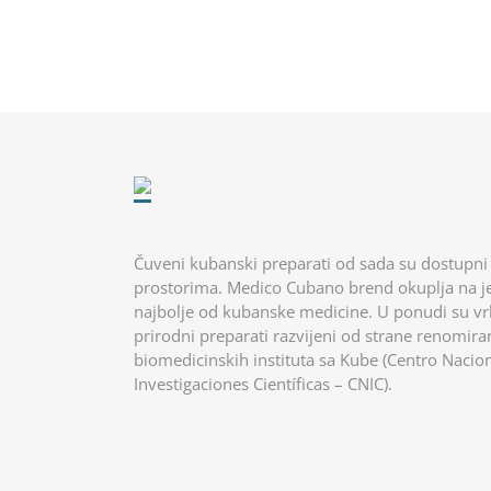
Čuveni kubanski preparati od sada su dostupni
prostorima. Medico Cubano brend okuplja na
najbolje od kubanske medicine. U ponudi su v
prirodni preparati razvijeni od strane renomira
biomedicinskih instituta sa Kube (Centro Nacio
Investigaciones Científicas – CNIC).