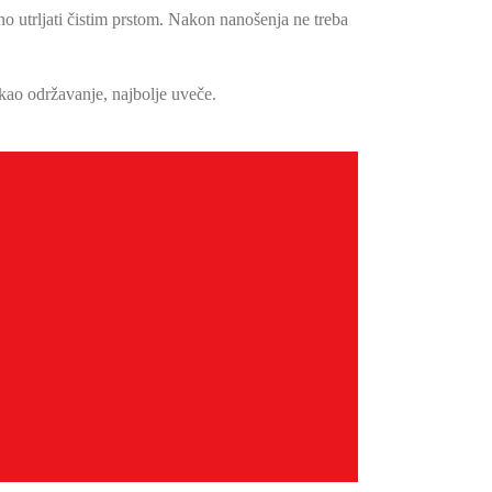
žno utrljati čistim prstom. Nakon nanošenja ne treba
kao održavanje, najbolje uveče.