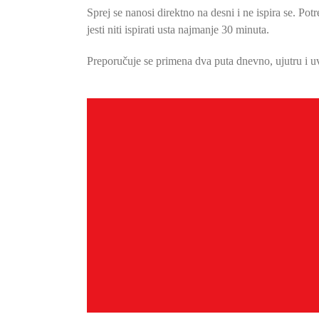
Sprej se nanosi direktno na desni i ne ispira se. Po
jesti niti ispirati usta najmanje 30 minuta.
Preporučuje se primena dva puta dnevno, ujutru i u