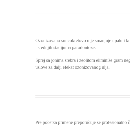
Ozonizovano suncokretovo ulje smanjuje upalu i krva
i srednjih stadijuma parodontoze.
Sprej sa jonima srebra i zeolitom eliminiše gram neg
uslove za dalji efekat ozonizovanog ulja.
Pre početka primene preporučuje se profesionalno č