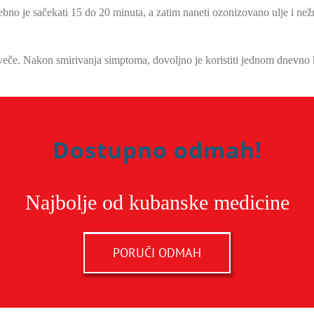
trebno je sačekati 15 do 20 minuta, a zatim naneti ozonizovano ulje i ne
veče. Nakon smirivanja simptoma, dovoljno je koristiti jednom dnevno 
Dostupno odmah!
Najbolje od kubanske medicine
PORUČI ODMAH