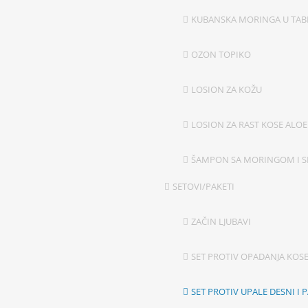
KUBANSKA MORINGA U TA
OZON TOPIKO
LOSION ZA KOŽU
LOSION ZA RAST KOSE ALOE
ŠAMPON SA MORINGOM I S
SETOVI/PAKETI
ZAČIN LJUBAVI
SET PROTIV OPADANJA KOS
SET PROTIV UPALE DESNI I