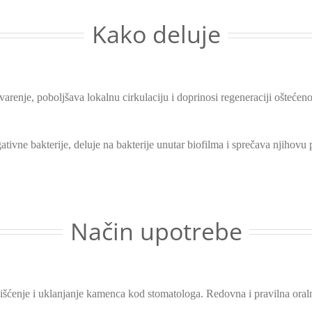
Kako deluje
renje, poboljšava lokalnu cirkulaciju i doprinosi regeneraciji oštećenog
ativne bakterije, deluje na bakterije unutar biofilma i sprečava njihovu
Način upotrebe
išćenje i uklanjanje kamenca kod stomatologa. Redovna i pravilna oraln