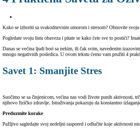
View
Larger
Kako se izboriti sa svakodnevnim umorom i stresom? Obnovite svoju rut
Image
Pogledate svoju listu obaveza i pitate se kako ćete sve to postići? Ima
Danas se većina ljudi bori sa nekim, ili čak svim, navedenim izazovima
mnogo negativnih posledica. U ovom tekstu ćemo vam pružiti 4 praktič
Savet 1: Smanjite Stres
Suočimo se sa činjenicom, većina nas vodi živote punih aktivnosti, t
njihovo fizičko zdravlje. Istraživanja pokazuju da konstantno izlagan
Preduzmite korake
Pažljivo sagledajte svoj nedeljni raspored i odlučite koje aktivnosti 