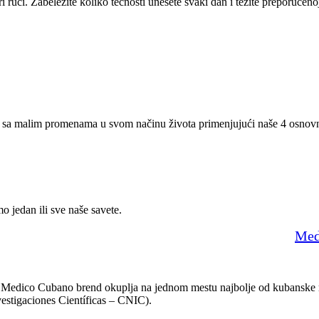
ri ruci. Zabeležite koliko tečnosti unesete svaki dan i težite preporučenoj
te sa malim promenama u svom načinu života primenjujući naše 4 osnovna 
o jedan ili sve naše savete.
Med
. Medico Cubano brend okuplja na jednom mestu najbolje od kubanske me
estigaciones Científicas – CNIC).