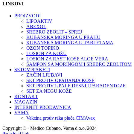
LINKOVI
PROIZVODI
LIPOAKTIV
ABEXOL
SREBRO ZEOLIT – SPREJ
KUBANSKA MORINGA U PRAHU
KUBANSKA MORINGA U TABLETAMA
OZON TOPIKO
LOSION ZA KOŽU
LOSION ZA RAST KOSE ALOE VERA
ŠAMPON SA MORINGOM I SREBRO ZEOLITOM
SETOVI/PAKETI
ZAČIN LJUBAVI
SET PROTIV OPADANJA KOSE
SET PROTIV UPALE DESNI I PARADENTOZE
SET ZA NEGU KOŽE
KONTAKT
MAGAZIN
INTERNET PRODAVNICA
VAMA
Vakcina protiv raka pluća CIMAvax
Copyright © - Medico Cubano, Vama d.o.o. 2024
YouTube
Instagram
Facebook
Tiktok
Page load link