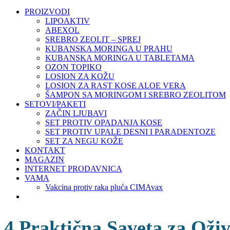
PROIZVODI
LIPOAKTIV
ABEXOL
SREBRO ZEOLIT – SPREJ
KUBANSKA MORINGA U PRAHU
KUBANSKA MORINGA U TABLETAMA
OZON TOPIKO
LOSION ZA KOŽU
LOSION ZA RAST KOSE ALOE VERA
ŠAMPON SA MORINGOM I SREBRO ZEOLITOM
SETOVI/PAKETI
ZAČIN LJUBAVI
SET PROTIV OPADANJA KOSE
SET PROTIV UPALE DESNI I PARADENTOZE
SET ZA NEGU KOŽE
KONTAKT
MAGAZIN
INTERNET PRODAVNICA
VAMA
Vakcina protiv raka pluća CIMAvax
4 Praktična Saveta za Oživ