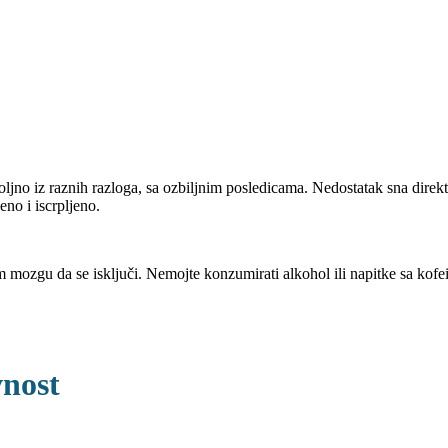
ljno iz raznih razloga, sa ozbiljnim posledicama. Nedostatak sna direkt
no i iscrpljeno.
m mozgu da se isključi. Nemojte konzumirati alkohol ili napitke sa kofe
vnost