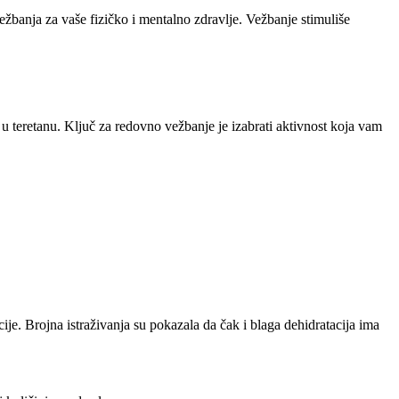
žbanja za vaše fizičko i mentalno zdravlje. Vežbanje stimuliše
u teretanu. Ključ za redovno vežbanje je izabrati aktivnost koja vam
ije. Brojna istraživanja su pokazala da čak i blaga dehidratacija ima