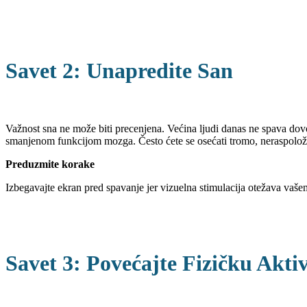
Savet 2: Unapredite San
Važnost sna ne može biti precenjena. Većina ljudi danas ne spava dovo
smanjenom funkcijom mozga. Često ćete se osećati tromo, neraspolože
Preduzmite korake
Izbegavajte ekran pred spavanje jer vizuelna stimulacija otežava vaše
Savet 3: Povećajte Fizičku Akti