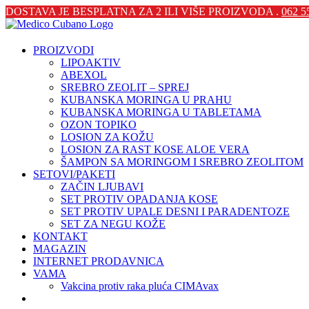
Skip
YouTube
Instagram
Facebook
Tiktok
DOSTAVA JE BESPLATNA ZA 2 ILI VIŠE PROIZVODA .
062 5
to
content
PROIZVODI
LIPOAKTIV
ABEXOL
SREBRO ZEOLIT – SPREJ
KUBANSKA MORINGA U PRAHU
KUBANSKA MORINGA U TABLETAMA
OZON TOPIKO
LOSION ZA KOŽU
LOSION ZA RAST KOSE ALOE VERA
ŠAMPON SA MORINGOM I SREBRO ZEOLITOM
SETOVI/PAKETI
ZAČIN LJUBAVI
SET PROTIV OPADANJA KOSE
SET PROTIV UPALE DESNI I PARADENTOZE
SET ZA NEGU KOŽE
KONTAKT
MAGAZIN
INTERNET PRODAVNICA
VAMA
Vakcina protiv raka pluća CIMAvax