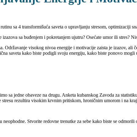
inu sa 4 transformišuća saveta o upravljanju stresom, optimizaciji sna, 
te izazova sa buđenjem i pokretanjem ujutru? Osećate umor ili stres? Nis
. Održavanje visokog nivoa energije i motivacije zaista je izazov, ali č
na saveta kako biste podigli svoju energiju, kako biste ponovo mogli u
rčimo sa jedne obaveze na drugu. Anketa kubanskog Zavoda za statistiku
je stresu rezultira visokim krvnim pritiskom, hroničnim umorom i na kraj
nisu neophodne. Stvorite redovne trenutke za sebe kako biste se odmorili