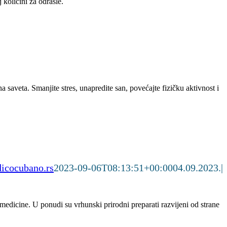
 količini za odrasle.
saveta. Smanjite stres, unapredite san, povećajte fizičku aktivnost i
icocubano.rs
2023-09-06T08:13:51+00:00
04.09.2023.
|
dicine. U ponudi su vrhunski prirodni preparati razvijeni od strane