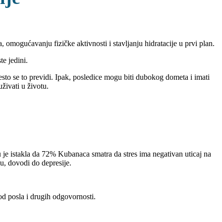
omogućavanju fizičke aktivnosti i stavljanju hidratacije u prvi plan.
te jedini.
esto se to previdi. Ipak, posledice mogu biti dubokog dometa i imati
živati u životu.
 je istakla da 72% Kubanaca smatra da stres ima negativan uticaj na
u, dovodi do depresije.
 od posla i drugih odgovornosti.