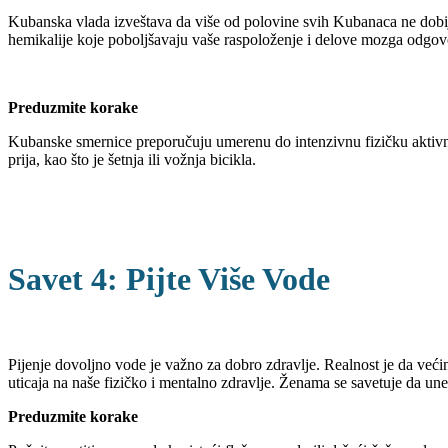
Kubanska vlada izveštava da više od polovine svih Kubanaca ne dobija 
hemikalije koje poboljšavaju vaše raspoloženje i delove mozga odgov
Preduzmite korake
Kubanske smernice preporučuju umerenu do intenzivnu fizičku aktivnos
prija, kao što je šetnja ili vožnja bicikla.
Savet 4: Pijte Više Vode
Pijenje dovoljno vode je važno za dobro zdravlje. Realnost je da većin
uticaja na naše fizičko i mentalno zdravlje. Ženama se savetuje da u
Preduzmite korake