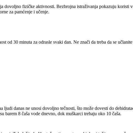
dovoljno fizičke aktivnosti. Bezbrojna istraživanja pokazuju koristi ve
orne za pamćenje i učenje.
t od 30 minuta za odrasle svaki dan. Ne znači da treba da se učlanite 
a ljudi danas ne unosi dovoljno tečnosti, što može dovesti do dehidratac
nesu barem 8 čaša vode dnevno, dok muškarci trebaju oko 10 čaša.