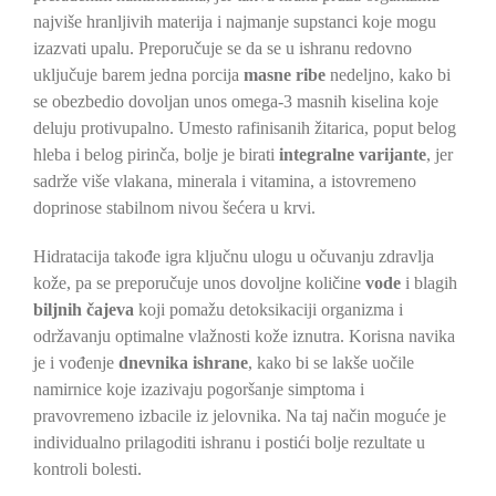
najviše hranljivih materija i najmanje supstanci koje mogu
izazvati upalu. Preporučuje se da se u ishranu redovno
uključuje barem jedna porcija
masne ribe
nedeljno, kako bi
se obezbedio dovoljan unos omega-3 masnih kiselina koje
deluju protivupalno. Umesto rafinisanih žitarica, poput belog
hleba i belog pirinča, bolje je birati
integralne varijante
, jer
sadrže više vlakana, minerala i vitamina, a istovremeno
doprinose stabilnom nivou šećera u krvi.
Hidratacija takođe igra ključnu ulogu u očuvanju zdravlja
kože, pa se preporučuje unos dovoljne količine
vode
i blagih
biljnih čajeva
koji pomažu detoksikaciji organizma i
održavanju optimalne vlažnosti kože iznutra. Korisna navika
je i vođenje
dnevnika ishrane
, kako bi se lakše uočile
namirnice koje izazivaju pogoršanje simptoma i
pravovremeno izbacile iz jelovnika. Na taj način moguće je
individualno prilagoditi ishranu i postići bolje rezultate u
kontroli bolesti.