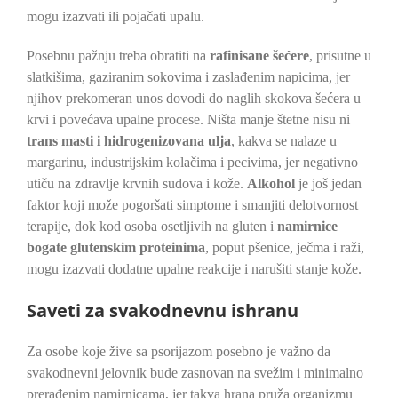
mogu izazvati ili pojačati upalu.
Posebnu pažnju treba obratiti na
rafinisane šećere
, prisutne u
slatkišima, gaziranim sokovima i zaslađenim napicima, jer
njihov prekomeran unos dovodi do naglih skokova šećera u
krvi i povećava upalne procese. Ništa manje štetne nisu ni
trans masti i hidrogenizovana ulja
, kakva se nalaze u
margarinu, industrijskim kolačima i pecivima, jer negativno
utiču na zdravlje krvnih sudova i kože.
Alkohol
je još jedan
faktor koji može pogoršati simptome i smanjiti delotvornost
terapije, dok kod osoba osetljivih na gluten i
namirnice
bogate glutenskim proteinima
, poput pšenice, ječma i raži,
mogu izazvati dodatne upalne reakcije i narušiti stanje kože.
Saveti za svakodnevnu ishranu
Za osobe koje žive sa psorijazom posebno je važno da
svakodnevni jelovnik bude zasnovan na svežim i minimalno
prerađenim namirnicama, jer takva hrana pruža organizmu