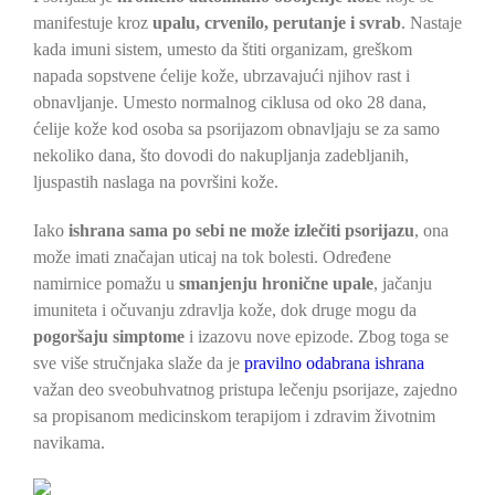
manifestuje kroz
upalu, crvenilo, perutanje i svrab
. Nastaje
kada imuni sistem, umesto da štiti organizam, greškom
napada sopstvene ćelije kože, ubrzavajući njihov rast i
obnavljanje. Umesto normalnog ciklusa od oko 28 dana,
ćelije kože kod osoba sa psorijazom obnavljaju se za samo
nekoliko dana, što dovodi do nakupljanja zadebljanih,
ljuspastih naslaga na površini kože.
Iako
ishrana sama po sebi ne može izlečiti psorijazu
, ona
može imati značajan uticaj na tok bolesti. Određene
namirnice pomažu u
smanjenju hronične upale
, jačanju
imuniteta i očuvanju zdravlja kože, dok druge mogu da
pogoršaju simptome
i izazovu nove epizode. Zbog toga se
sve više stručnjaka slaže da je
pravilno odabrana ishrana
važan deo sveobuhvatnog pristupa lečenju psorijaze, zajedno
sa propisanom medicinskom terapijom i zdravim životnim
navikama.