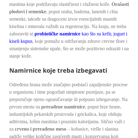
mastima koje podržavaju elastičnost i vlažnost kože.
Orašasti
plodovi i semenke
, poput oraha, badema, lanenih i chia
semenki, takođe su dragoceni izvor esencijalnih masnih
kiselina i minerala važnih za regeneraciju. Na kraju, ne treba
zaboraviti ni
probiotičke namirnice
kao što su kefir, jogurt i
kiseli kupus
, koje pomažu u održavanju zdrave crevne flore i
smanjenju sistemske upale, što se može pozitivno odraziti i na
stanje kože.
Namirnice koje treba izbegavati
Određena hrana može značajno podstaći zapaljenske procese
u organizmu i time pogoršati simptome psorijaze, pa se
preporučuje njeno ograničavanje ili potpuno izbegavanje. Na
prvom mestu su
prerađene namirnice
, poput brze hrane,
industrijskih pekarskih proizvoda i grickalica, koje obiluju
aditivima, lošim mastima i praznim kalorijama. Slično važi i
za
crveno i prerađeno meso
– kobasice, viršle i slanina
sadrže velike količine zasićenih masti i konzervansa koji