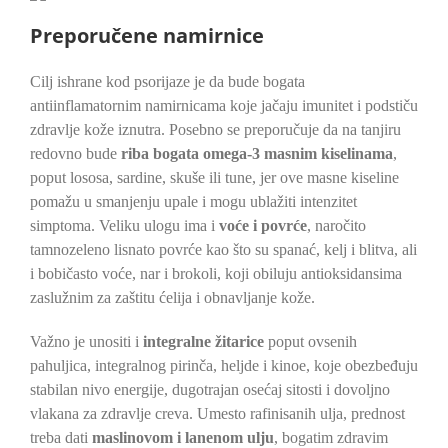
Preporučene namirnice
Cilj ishrane kod psorijaze je da bude bogata
antiinflamatornim namirnicama koje jačaju imunitet i podstiču
zdravlje kože iznutra. Posebno se preporučuje da na tanjiru
redovno bude
riba bogata omega-3 masnim kiselinama
,
poput lososa, sardine, skuše ili tune, jer ove masne kiseline
pomažu u smanjenju upale i mogu ublažiti intenzitet
simptoma. Veliku ulogu ima i
voće i povrće
, naročito
tamnozeleno lisnato povrće kao što su spanać, kelj i blitva, ali
i bobičasto voće, nar i brokoli, koji obiluju antioksidansima
zaslužnim za zaštitu ćelija i obnavljanje kože.
Važno je unositi i
integralne žitarice
poput ovsenih
pahuljica, integralnog pirinča, heljde i kinoe, koje obezbeđuju
stabilan nivo energije, dugotrajan osećaj sitosti i dovoljno
vlakana za zdravlje creva. Umesto rafinisanih ulja, prednost
treba dati
maslinovom i lanenom ulju
, bogatim zdravim