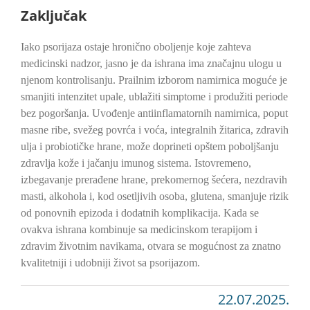
Zaključak
Iako psorijaza ostaje hronično oboljenje koje zahteva
medicinski nadzor, jasno je da ishrana ima značajnu ulogu u
njenom kontrolisanju. Prailnim izborom namirnica moguće je
smanjiti intenzitet upale, ublažiti simptome i produžiti periode
bez pogoršanja. Uvođenje antiinflamatornih namirnica, poput
masne ribe, svežeg povrća i voća, integralnih žitarica, zdravih
ulja i probiotičke hrane, može doprineti opštem poboljšanju
zdravlja kože i jačanju imunog sistema. Istovremeno,
izbegavanje prerađene hrane, prekomernog šećera, nezdravih
masti, alkohola i, kod osetljivih osoba, glutena, smanjuje rizik
od ponovnih epizoda i dodatnih komplikacija. Kada se
ovakva ishrana kombinuje sa medicinskom terapijom i
zdravim životnim navikama, otvara se mogućnost za znatno
kvalitetniji i udobniji život sa psorijazom.
22.07.2025.