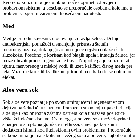
Redovno konzumiranje đumbira može doprineti zdravijem
probavnom sistemu, a posebno se preporučuje osobama koje imaju
problem sa sporim varenjem ili osećajem nadutosti.
Med
Med je prirodni saveznik u očuvanju zdravlja želuca. Deluje
antibakterijski, pomažući u smanjenju prisustva štetnih
mikroorganizama, dok njegovo umirujuće dejstvo oblaže i štiti
sluzokožu. Posebno je koristan kod blagih upala i iritacija želuca, jer
može ubrzati proces regeneracije tkiva. Najbolje ga je konzumirati
ujutru, rastvorenog u mlakoj vodi, ili uzeti kašičicu čistog meda pre
jela. Važno je koristiti kvalitetan, prirodni med kako bi se dobio pun
efekat.
Aloe vera sok
Sok aloe vere poznat je po svom umirujućem i regenerativnom
dejstvu na želudačnu sluznicu. Pomaže u smanjenju upale i iritacije,
a deluje i kao prirodna zaštitna barijera koja ublažava posledice
viška želudačne kiseline. Osim toga, aloe vera sok može doprineti
smanjenju simptoma gorušice i refluksa, čineći ga korisnim
dodatkom ishrani kod ljudi sklonih ovim problemima. Preporučuje
se konzumiranje male količine svežeg soka aloe vere, najbolje ujutru