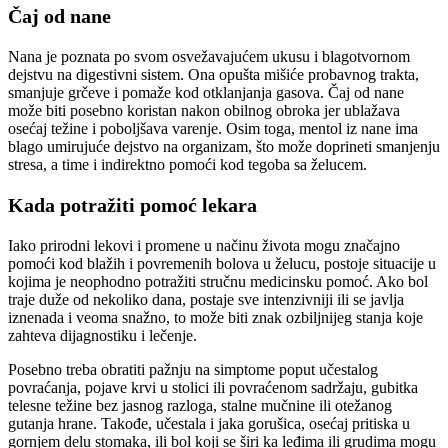
Čaj od nane
Nana je poznata po svom osvežavajućem ukusu i blagotvornom
dejstvu na digestivni sistem. Ona opušta mišiće probavnog trakta,
smanjuje grčeve i pomaže kod otklanjanja gasova. Čaj od nane
može biti posebno koristan nakon obilnog obroka jer ublažava
osećaj težine i poboljšava varenje. Osim toga, mentol iz nane ima
blago umirujuće dejstvo na organizam, što može doprineti smanjenju
stresa, a time i indirektno pomoći kod tegoba sa želucem.
Kada potražiti pomoć lekara
Iako prirodni lekovi i promene u načinu života mogu značajno
pomoći kod blažih i povremenih bolova u želucu, postoje situacije u
kojima je neophodno potražiti stručnu medicinsku pomoć. Ako bol
traje duže od nekoliko dana, postaje sve intenzivniji ili se javlja
iznenada i veoma snažno, to može biti znak ozbiljnijeg stanja koje
zahteva dijagnostiku i lečenje.
Posebno treba obratiti pažnju na simptome poput učestalog
povraćanja, pojave krvi u stolici ili povraćenom sadržaju, gubitka
telesne težine bez jasnog razloga, stalne mučnine ili otežanog
gutanja hrane. Takođe, učestala i jaka gorušica, osećaj pritiska u
gornjem delu stomaka, ili bol koji se širi ka leđima ili grudima mogu