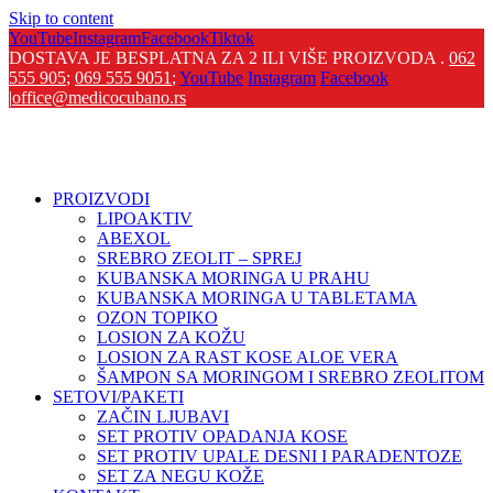
Skip to content
YouTube
Instagram
Facebook
Tiktok
DOSTAVA JE BESPLATNA ZA 2 ILI VIŠE PROIZVODA .
062
555 905
;
069 555 9051
;
YouTube
Instagram
Facebook
|
office@medicocubano.rs
PROIZVODI
LIPOAKTIV
ABEXOL
SREBRO ZEOLIT – SPREJ
KUBANSKA MORINGA U PRAHU
KUBANSKA MORINGA U TABLETAMA
OZON TOPIKO
LOSION ZA KOŽU
LOSION ZA RAST KOSE ALOE VERA
ŠAMPON SA MORINGOM I SREBRO ZEOLITOM
SETOVI/PAKETI
ZAČIN LJUBAVI
SET PROTIV OPADANJA KOSE
SET PROTIV UPALE DESNI I PARADENTOZE
SET ZA NEGU KOŽE