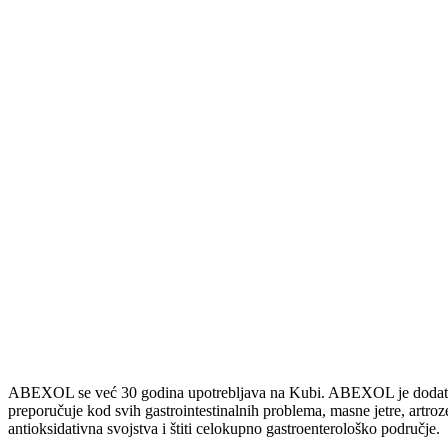
ABEXOL se već 30 godina upotrebljava na Kubi. ABEXOL je dodatak
preporučuje kod svih gastrointestinalnih problema, masne jetre, art
antioksidativna svojstva i štiti celokupno gastroenterološko područje.