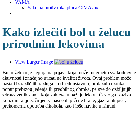
VAMA
Vakcina protiv raka pluća CIMAvax
Kako izlečiti bol u želucu
prirodnim lekovima
View Larger Image
Bol u želucu je neprijatna pojava koja može poremetiti svakodnevne
aktivnosti i značajno uticati na kvalitet života. Ovaj problem može
nastati iz različitih razloga – od jednostavnih, prolaznih uzroka
poput prebrzog jedenja ili preobilnog obroka, pa sve do ozbiljnijih
zdravstvenih stanja koja zahtevaju pažnju lekara. Često ga izaziva
konzumiranje začinjene, masne ili pržene hrane, gaziranih pića,
prekomerna upotreba alkohola, kao i loše navike u ishrani.