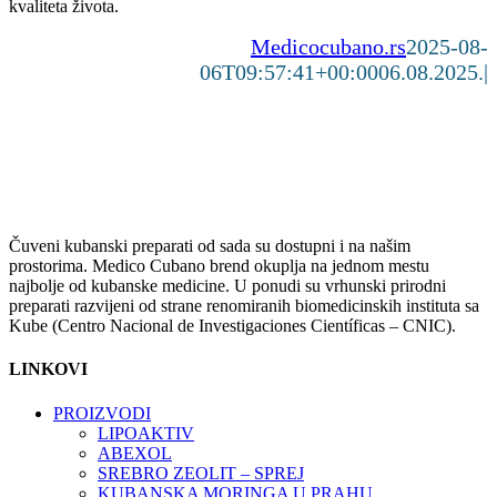
kvaliteta života.
Medicocubano.rs
2025-08-
06T09:57:41+00:00
06.08.2025.
|
Čuveni kubanski preparati od sada su dostupni i na našim
prostorima. Medico Cubano brend okuplja na jednom mestu
najbolje od kubanske medicine. U ponudi su vrhunski prirodni
preparati razvijeni od strane renomiranih biomedicinskih instituta sa
Kube (Centro Nacional de Investigaciones Científicas – CNIC).
LINKOVI
PROIZVODI
LIPOAKTIV
ABEXOL
SREBRO ZEOLIT – SPREJ
KUBANSKA MORINGA U PRAHU