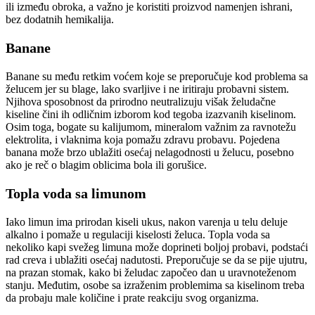
ili između obroka, a važno je koristiti proizvod namenjen ishrani,
bez dodatnih hemikalija.
Banane
Banane su među retkim voćem koje se preporučuje kod problema sa
želucem jer su blage, lako svarljive i ne iritiraju probavni sistem.
Njihova sposobnost da prirodno neutralizuju višak želudačne
kiseline čini ih odličnim izborom kod tegoba izazvanih kiselinom.
Osim toga, bogate su kalijumom, mineralom važnim za ravnotežu
elektrolita, i vlaknima koja pomažu zdravu probavu. Pojedena
banana može brzo ublažiti osećaj nelagodnosti u želucu, posebno
ako je reč o blagim oblicima bola ili gorušice.
Topla voda sa limunom
Iako limun ima prirodan kiseli ukus, nakon varenja u telu deluje
alkalno i pomaže u regulaciji kiselosti želuca. Topla voda sa
nekoliko kapi svežeg limuna može doprineti boljoj probavi, podstaći
rad creva i ublažiti osećaj nadutosti. Preporučuje se da se pije ujutru,
na prazan stomak, kako bi želudac započeo dan u uravnoteženom
stanju. Međutim, osobe sa izraženim problemima sa kiselinom treba
da probaju male količine i prate reakciju svog organizma.