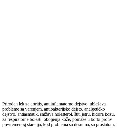
Prirodan lek za artritis, antiinflamatorno dejstvo, ublažava
probleme sa varenjem, antibakterijsko dejsto, analgetičko
dejstvo, antiasmatik, snižava holesterol, štiti jetru, hidrira kožu,
za respiratorne bolesti, oboljenja kože, pomaže u borbi protiv
prevremenog starenja, kod problema sa desnima, sa prostatom,