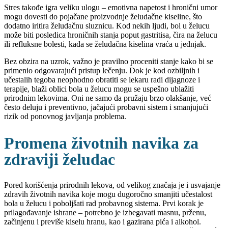
Stres takođe igra veliku ulogu – emotivna napetost i hronični umor
mogu dovesti do pojačane proizvodnje želudačne kiseline, što
dodatno iritira želudačnu sluznicu. Kod nekih ljudi, bol u želucu
može biti posledica hroničnih stanja poput gastritisa, čira na želucu
ili refluksne bolesti, kada se želudačna kiselina vraća u jednjak.
Bez obzira na uzrok, važno je pravilno proceniti stanje kako bi se
primenio odgovarajući pristup lečenju. Dok je kod ozbiljnih i
učestalih tegoba neophodno obratiti se lekaru radi dijagnoze i
terapije, blaži oblici bola u želucu mogu se uspešno ublažiti
prirodnim lekovima. Oni ne samo da pružaju brzo olakšanje, već
često deluju i preventivno, jačajući probavni sistem i smanjujući
rizik od ponovnog javljanja problema.
Promena životnih navika za
zdraviji želudac
Pored korišćenja prirodnih lekova, od velikog značaja je i usvajanje
zdravih životnih navika koje mogu dugoročno smanjiti učestalost
bola u želucu i poboljšati rad probavnog sistema. Prvi korak je
prilagođavanje ishrane – potrebno je izbegavati masnu, prženu,
začinjenu i previše kiselu hranu, kao i gazirana pića i alkohol.