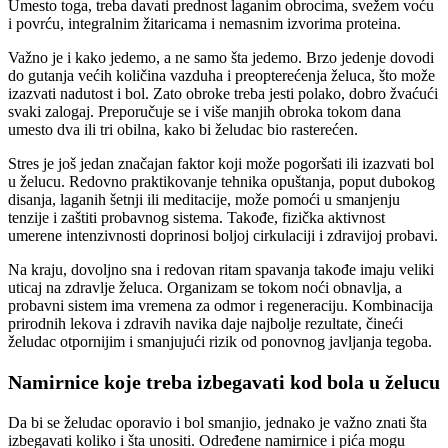
Umesto toga, treba davati prednost laganim obrocima, svežem voću
i povrću, integralnim žitaricama i nemasnim izvorima proteina.
Važno je i kako jedemo, a ne samo šta jedemo. Brzo jedenje dovodi
do gutanja većih količina vazduha i preopterećenja želuca, što može
izazvati nadutost i bol. Zato obroke treba jesti polako, dobro žvaćući
svaki zalogaj. Preporučuje se i više manjih obroka tokom dana
umesto dva ili tri obilna, kako bi želudac bio rasterećen.
Stres je još jedan značajan faktor koji može pogoršati ili izazvati bol
u želucu. Redovno praktikovanje tehnika opuštanja, poput dubokog
disanja, laganih šetnji ili meditacije, može pomoći u smanjenju
tenzije i zaštiti probavnog sistema. Takođe, fizička aktivnost
umerene intenzivnosti doprinosi boljoj cirkulaciji i zdravijoj probavi.
Na kraju, dovoljno sna i redovan ritam spavanja takođe imaju veliki
uticaj na zdravlje želuca. Organizam se tokom noći obnavlja, a
probavni sistem ima vremena za odmor i regeneraciju. Kombinacija
prirodnih lekova i zdravih navika daje najbolje rezultate, čineći
želudac otpornijim i smanjujući rizik od ponovnog javljanja tegoba.
Namirnice koje treba izbegavati kod bola u želucu
Da bi se želudac oporavio i bol smanjio, jednako je važno znati šta
izbegavati koliko i šta unositi. Određene namirnice i pića mogu