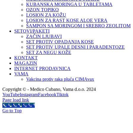
KUBANSKA MORINGA U TABLETAMA
OZON TOPIKO
LOSION ZA KOŽU
LOSION ZA RAST KOSE ALOE VERA
ŠAMPON SA MORINGOM I SREBRO ZEOLITOM
SETOVI/PAKETI
ZAČIN LJUBAVI
SET PROTIV OPADANJA KOSE
SET PROTIV UPALE DESNI I PARADENTOZE
SET ZA NEGU KOŽE
KONTAKT
MAGAZIN
INTERNET PRODAVNICA
VAMA
Vakcina protiv raka pluća CIMAvax
Copyright © - Medico Cubano, Vama d.o.o. 2024
YouTube
Instagram
Facebook
Tiktok
Page load link
Call Now Button
Go to Top