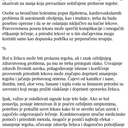
ukazivati na stanja koja prevazilaze uobičajene probavne tegobe.
Osobe sa hroničnim bolestima poput dijabetesa, kardiovaskularnih
problema ili autoimunih oboljenja, kao i trudnice, treba da budu
posebno oprezne i da se ne oslanjaju isključivo na kućne lekove.
Pravovremena poseta lekaru može sprečiti komplikacije i omogućiti
efikasnije lečenje, a prirodni lekovi se u tim slučajevima mogu
koristiti samo kao dopunska podrška uz preporučenu terapiju.
%
Bol u želucu može biti prolazna tegoba, ali i znak ozbiljnijeg
zdravstvenog problema, pa mu ne treba pristupati olako. Usvajanje
zdravih životnih navika, prilagođavanje ishrane i korišćenje
proverenih prirodnih lekova može značajno doprineti smanjenju
tegoba i jačanju probavnog sistema. Čajevi od kamilice i nane,
đumbir, med, aloe vera, banane i topla voda sa limunom prirodni su
saveznici koji mogu pružiti olakšanje i doprineti oporavku želuca.
Ipak, važno je osluškivati signale koje telo šalje. Ako se bol
ponavlja, postaje intenzivan ili je praćen ozbiljnim simptomima,
potrebno je potražiti savet lekara kako bi se utvrdio tačan uzrok i
započelo odgovarajuće lečenje. Kombinovanjem stručne medicinske
pomoći i prirodnih metoda, moguće je postići najbolji efekat –
smanjenje tegoba, očuvanje zdravlja želuca i dugoročno poboljšanje