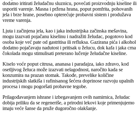
dodatno iritirati želudačnu sluznicu, povećati proizvodnju kiseline ili
usporiti varenje. Masna i pržena hrana, poput pomfrita, pohovanih
jela i brze hrane, posebno opterećuje probavni sistem i produžava
vreme varenja.
Ljuta i začinjena jela, kao i jaka industrijska začinska mešavina,
mogu izazvati pojačanu kiselinu i nadražiti želudac, pogotovo kod
osoba koje već pate od gastritisa ili refluksa. Gazirana pića i alkohol
dodatno pojačavaju nadutost i pritisak u želucu, dok kafa i jaka crna
čokolada mogu stimulisati preterano lučenje želudačne kiseline.
Kiselo voće poput citrusa, ananasa i paradajza, iako zdravo, kod
osetljivog želuca može izazvati nelagodnost, naročito kada se
konzumira na prazan stomak. Takođe, prevelike količine
industrijskih slatkiša i rafinisanog šećera doprinose razvoju upalnih
procesa i mogu pogoršati probavne tegobe.
Prilagođavanjem ishrane i izbegavanjem ovih namirnica, želudac
dobija priliku da se regeneriše, a prirodni lekovi koje primenjujemo
imaju veće šanse da pruže dugoročno olakšanje.