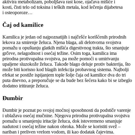
aktivira metabolizam, poboljšava rast kose, ojačava mišiće i
kosti, čisti telo od toksina i teških metala, kod lečenja dijabetesa
i osteoporoze…
Čaj od kamilice
Kamilica je jedan od najpoznatijih i najčešće korišćenih prirodnih
lekova za smirenje želuca. Njena blaga, ali delotvorna svojstva
pomažu u opuštanju glatkih mišića digestivnog trakta, što smanjuje
grčeve, nelagodnost i osećaj težine. Osim toga, kamilica ima
prirodna protivupalna svojstva, pa može pomoći u umirivanju
upaljene sluzokože želuca. Takođe blago deluje protiv bakterija, što
može biti korisno kod blagih infekcija probavnog sistema. Najbolji
efekat se postiže ispijanjem tople šolje čaja od kamilice dva do tri
puta dnevno, a preporučuje se da bude bez šećera kako bi se izbeglo
dodatno iritiranje želuca.
Đumbir
Đumbir je poznat po svojoj moćnoj sposobnosti da podstiče varenje
i ublažava osećaj mučnine. Njegova prirodna protivupalna svojstva
pomažu u smanjenju iritacije želuca, dok istovremeno smanjuje
nadutost i osećaj težine nakon obroka. Može se koristiti svež –
nariban i preliven vrelom vodom, ili kao dodatak čajevima.