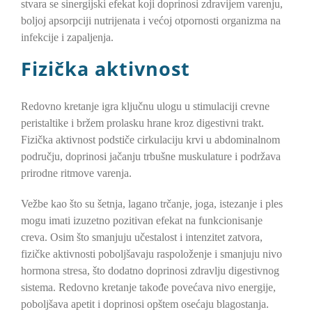
stvara se sinergijski efekat koji doprinosi zdravijem varenju,
boljoj apsorpciji nutrijenata i većoj otpornosti organizma na
infekcije i zapaljenja.
Fizička aktivnost
Redovno kretanje igra ključnu ulogu u stimulaciji crevne
peristaltike i bržem prolasku hrane kroz digestivni trakt.
Fizička aktivnost podstiče cirkulaciju krvi u abdominalnom
području, doprinosi jačanju trbušne muskulature i podržava
prirodne ritmove varenja.
Vežbe kao što su šetnja, lagano trčanje, joga, istezanje i ples
mogu imati izuzetno pozitivan efekat na funkcionisanje
creva. Osim što smanjuju učestalost i intenzitet zatvora,
fizičke aktivnosti poboljšavaju raspoloženje i smanjuju nivo
hormona stresa, što dodatno doprinosi zdravlju digestivnog
sistema. Redovno kretanje takođe povećava nivo energije,
poboljšava apetit i doprinosi opštem osećaju blagostanja.