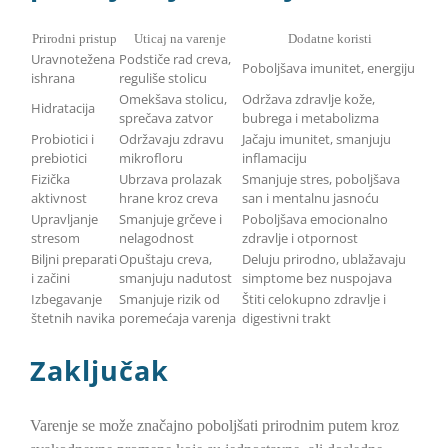
Prirodni pristup
Uticaj na varenje
Dodatne koristi
Uravnotežena
Podstiče rad creva,
Poboljšava imunitet, energiju
ishrana
reguliše stolicu
Omekšava stolicu,
Održava zdravlje kože,
Hidratacija
sprečava zatvor
bubrega i metabolizma
Probiotici i
Održavaju zdravu
Jačaju imunitet, smanjuju
prebiotici
mikrofloru
inflamaciju
Fizička
Ubrzava prolazak
Smanjuje stres, poboljšava
aktivnost
hrane kroz creva
san i mentalnu jasnoću
Upravljanje
Smanjuje grčeve i
Poboljšava emocionalno
stresom
nelagodnost
zdravlje i otpornost
Biljni preparati
Opuštaju creva,
Deluju prirodno, ublažavaju
i začini
smanjuju nadutost
simptome bez nuspojava
Izbegavanje
Smanjuje rizik od
Štiti celokupno zdravlje i
štetnih navika
poremećaja varenja
digestivni trakt
Zaključak
Varenje se može značajno poboljšati prirodnim putem kroz