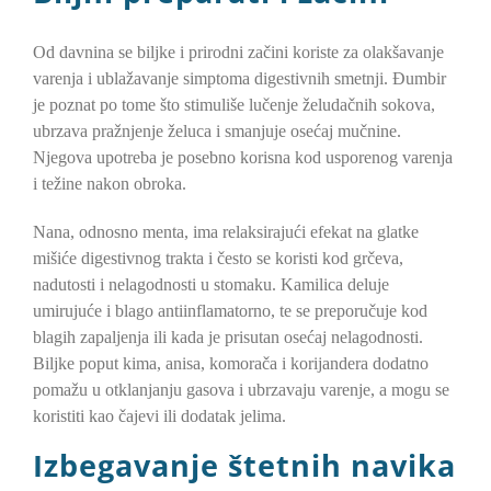
Od davnina se biljke i prirodni začini koriste za olakšavanje
varenja i ublažavanje simptoma digestivnih smetnji. Đumbir
je poznat po tome što stimuliše lučenje želudačnih sokova,
ubrzava pražnjenje želuca i smanjuje osećaj mučnine.
Njegova upotreba je posebno korisna kod usporenog varenja
i težine nakon obroka.
Nana, odnosno menta, ima relaksirajući efekat na glatke
mišiće digestivnog trakta i često se koristi kod grčeva,
nadutosti i nelagodnosti u stomaku. Kamilica deluje
umirujuće i blago antiinflamatorno, te se preporučuje kod
blagih zapaljenja ili kada je prisutan osećaj nelagodnosti.
Biljke poput kima, anisa, komorača i korijandera dodatno
pomažu u otklanjanju gasova i ubrzavaju varenje, a mogu se
koristiti kao čajevi ili dodatak jelima.
Izbegavanje štetnih navika