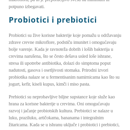
potpuno izbegavati.
Probiotici i prebiotici
Probiotici su žive korisne bakterije koje pomažu u održavanju
zdrave crevne mikroflore, podstiču imunitet i omogućavaju
bolje varenje. Kada je ravnoteža dobrih i loših bakterija u
crevima narušena, što se često dešava usled loše ishrane,
stresa ili upotrebe antibiotika, dolazi do simptoma poput
nadutosti, gasova i osetljivosti stomaka. Prirodni izvori
probiotika nalaze se u fermentisanim namirnicama kao što su
jogurt, kefir, kiseli kupus, kimči i miso pasta.
Prebiotici su neprobavljive biljne supstance koje služe kao
hrana za korisne bakterije u crevima. Oni omogućavaju
razvoj i jačanje probiotskih kultura. Prebiotici se nalaze u
luku, praziluku, artičokama, bananama i integralnim
žitaricama. Kada se u ishranu uključe i probiotici i prebiotici,