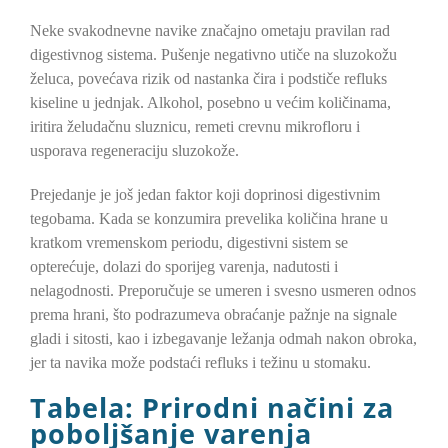
Neke svakodnevne navike značajno ometaju pravilan rad
digestivnog sistema. Pušenje negativno utiče na sluzokožu
želuca, povećava rizik od nastanka čira i podstiče refluks
kiseline u jednjak. Alkohol, posebno u većim količinama,
iritira želudačnu sluznicu, remeti crevnu mikrofloru i
usporava regeneraciju sluzokože.
Prejedanje je još jedan faktor koji doprinosi digestivnim
tegobama. Kada se konzumira prevelika količina hrane u
kratkom vremenskom periodu, digestivni sistem se
opterećuje, dolazi do sporijeg varenja, nadutosti i
nelagodnosti. Preporučuje se umeren i svesno usmeren odnos
prema hrani, što podrazumeva obraćanje pažnje na signale
gladi i sitosti, kao i izbegavanje ležanja odmah nakon obroka,
jer ta navika može podstaći refluks i težinu u stomaku.
Tabela: Prirodni načini za
poboljšanje varenja