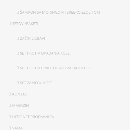
ŠAMPON SA MORINGOM I SREBRO ZEOLITOM
SETOVI/PAKETI
ZAČIN LJUBAVI
SET PROTIV OPADANJA KOSE
SET PROTIV UPALE DESNI I PARADENTOZE
SET ZA NEGU KOŽE
KONTAKT
MAGAZIN
INTERNET PRODAVNICA
VAMA