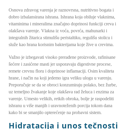
Osnova zdravog varenja je raznovrsna, nutritivno bogata i
dobro izbalansirana ishrana. Ishrana koja obiluje vlaknima,
vitaminima i mineralima značajno doprinosi funkciji creva i
olakšava varenje. Vlakna iz voća, povrća, mahunarki i
integralnih žitarica stimulišu peristaltiku, regulišu stolicu i
služe kao hrana korisnim bakterijama koje žive u crevima.
Važno je izbegavati visoko prerađene proizvode, rafinisane
šećere i zasićene masti jer usporavaju digestivne procese,
remete crevnu floru i doprinose inflamaciji. Osim kvaliteta
hrane, i način na koji jedemo igra veliku ulogu u varenju.
Preporučuje se da se obroci konzumiraju polako, bez žurbe,
uz temeljno žvakanje koje olakšava rad želuca i enzima za
varenje. Umesto velikih, retkih obroka, bolje je raspodeliti
ishranu u više manjih i uravnoteženih porcija tokom dana
kako bi se smanjilo opterećenje na probavni sistem.
Hidratacija i unos tečnosti