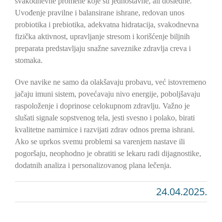
svakodnevne promene koje su jednostavne, ali dosledne.
Uvođenje pravilne i balansirane ishrane, redovan unos
probiotika i prebiotika, adekvatna hidratacija, svakodnevna
fizička aktivnost, upravljanje stresom i korišćenje biljnih
preparata predstavljaju snažne saveznike zdravlja creva i
stomaka.
Ove navike ne samo da olakšavaju probavu, već istovremeno
jačaju imuni sistem, povećavaju nivo energije, poboljšavaju
raspoloženje i doprinose celokupnom zdravlju. Važno je
slušati signale sopstvenog tela, jesti svesno i polako, birati
kvalitetne namirnice i razvijati zdrav odnos prema ishrani.
Ako se uprkos svemu problemi sa varenjem nastave ili
pogoršaju, neophodno je obratiti se lekaru radi dijagnostike,
dodatnih analiza i personalizovanog plana lečenja.
24.04.2025.