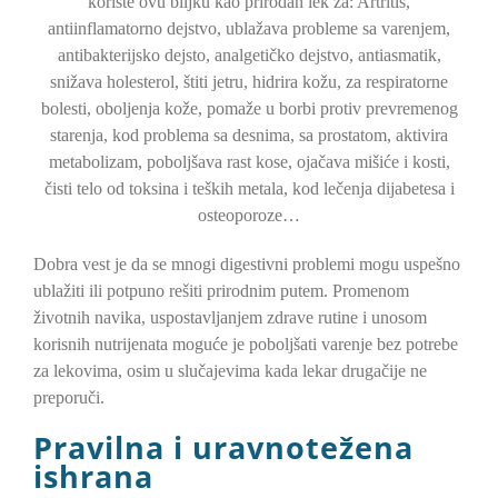
koriste ovu biljku kao prirodan lek za: Artritis,
antiinflamatorno dejstvo, ublažava probleme sa varenjem,
antibakterijsko dejsto, analgetičko dejstvo, antiasmatik,
snižava holesterol, štiti jetru, hidrira kožu, za respiratorne
bolesti, oboljenja kože, pomaže u borbi protiv prevremenog
starenja, kod problema sa desnima, sa prostatom, aktivira
metabolizam, poboljšava rast kose, ojačava mišiće i kosti,
čisti telo od toksina i teških metala, kod lečenja dijabetesa i
osteoporoze…
Dobra vest je da se mnogi digestivni problemi mogu uspešno
ublažiti ili potpuno rešiti prirodnim putem. Promenom
životnih navika, uspostavljanjem zdrave rutine i unosom
korisnih nutrijenata moguće je poboljšati varenje bez potrebe
za lekovima, osim u slučajevima kada lekar drugačije ne
preporuči.
Pravilna i uravnotežena
ishrana