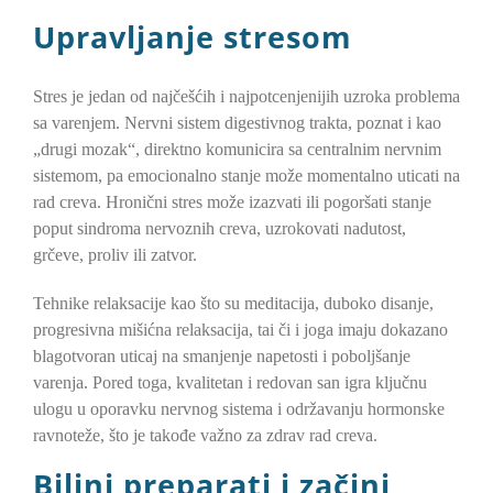
Upravljanje stresom
Stres je jedan od najčešćih i najpotcenjenijih uzroka problema
sa varenjem. Nervni sistem digestivnog trakta, poznat i kao
„drugi mozak“, direktno komunicira sa centralnim nervnim
sistemom, pa emocionalno stanje može momentalno uticati na
rad creva. Hronični stres može izazvati ili pogoršati stanje
poput sindroma nervoznih creva, uzrokovati nadutost,
grčeve, proliv ili zatvor.
Tehnike relaksacije kao što su meditacija, duboko disanje,
progresivna mišićna relaksacija, tai či i joga imaju dokazano
blagotvoran uticaj na smanjenje napetosti i poboljšanje
varenja. Pored toga, kvalitetan i redovan san igra ključnu
ulogu u oporavku nervnog sistema i održavanju hormonske
ravnoteže, što je takođe važno za zdrav rad creva.
Biljni preparati i začini