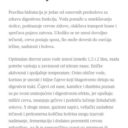
Pravilna hidratacija je jedan od osnovnih preduslova za
zdravu digestivnu funkciju. Voda pomaže u omekšavanju
stolice, podmazuje crevne zidove, olakšava transport hrane i
sprečava pojavu zatvora. Ukoliko se ne unosi dovoljno
tečnosti, creva postaju spora, što može dovesti do osećaja
težine, nadutosti i bolova.
Optimalan dnevni unos vode iznosi između 1,5 i 2 litra, mada
potrebe variraju u zavisnosti od telesne mase, fizičke
aktivnosti i spoljašnje temperature. Osim obične vode,
korisno je unositi i biljne čajeve koji blagotvorno deluju na
digestivni trakt. Čajevi od nane, kamilice i đumbira poznati
su po svom umirujućem i digestivnom efektu, jer opuštaju
mišiće creva, smanjuju grčeve i podstiču lučenje želudačnih
sokova. S druge strane, gazirani napici, veštački zaslađene
tečnosti i prekomerna količina kofeina mogu izazvati
nadimanje, fermentaciju i dodatno poremetiti crevnu
mikrofloru, pa ih je preporučljivo svesti na minimum ili