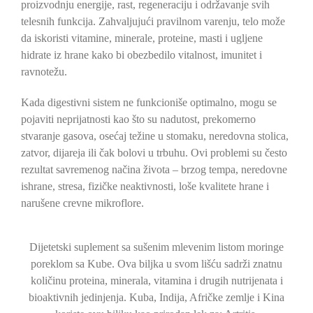
proizvodnju energije, rast, regeneraciju i održavanje svih
telesnih funkcija. Zahvaljujući pravilnom varenju, telo može
da iskoristi vitamine, minerale, proteine, masti i ugljene
hidrate iz hrane kako bi obezbedilo vitalnost, imunitet i
ravnotežu.
Kada digestivni sistem ne funkcioniše optimalno, mogu se
pojaviti neprijatnosti kao što su nadutost, prekomerno
stvaranje gasova, osećaj težine u stomaku, neredovna stolica,
zatvor, dijareja ili čak bolovi u trbuhu. Ovi problemi su često
rezultat savremenog načina života – brzog tempa, neredovne
ishrane, stresa, fizičke neaktivnosti, loše kvalitete hrane i
narušene crevne mikroflore.
Dijetetski suplement sa sušenim mlevenim listom moringe
poreklom sa Kube. Ova biljka u svom lišću sadrži znatnu
količinu proteina, minerala, vitamina i drugih nutrijenata i
bioaktivnih jedinjenja. Kuba, Indija, Afričke zemlje i Kina