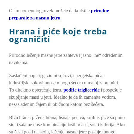
Osim pomenutog, uvek možete da koristite
prirodne
preparate za masnu jetru
.
Hrana i piće koje treba
ograničiti
Prirodno lečenje masne jetre zahteva i jasno „ne“ određenim
navikama.
Zaslađeni napici, gazirani sokovi, energetska pića i
industrijski sokovi unose mnogo šećera u maloj zapremini.
To direktno opterećuje jetru,
podiže trigliceride
i pospešuje
skupljanje masti u jetri. Idealno je da ih zamenite vodom,
nezaslađenim čajem ili običnom kafom bez šećera.
Brza hrana, pržena hrana, lisnata peciva, krofne, pice sa puno
sira i salame nose kombinaciju loših masti, soli i kalorija. Ako
su česti gosti na stolu, lečenje masne jetre postaje mnogo