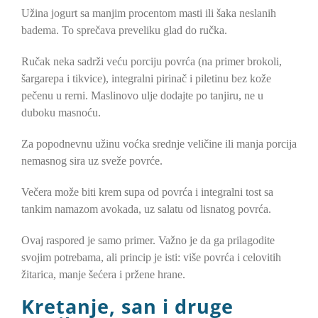
Užina jogurt sa manjim procentom masti ili šaka neslanih
badema. To sprečava preveliku glad do ručka.
Ručak neka sadrži veću porciju povrća (na primer brokoli,
šargarepa i tikvice), integralni pirinač i piletinu bez kože
pečenu u rerni. Maslinovo ulje dodajte po tanjiru, ne u
duboku masnoću.
Za popodnevnu užinu voćka srednje veličine ili manja porcija
nemasnog sira uz sveže povrće.
Večera može biti krem supa od povrća i integralni tost sa
tankim namazom avokada, uz salatu od lisnatog povrća.
Ovaj raspored je samo primer. Važno je da ga prilagodite
svojim potrebama, ali princip je isti: više povrća i celovitih
žitarica, manje šećera i pržene hrane.
Kretanje, san i druge