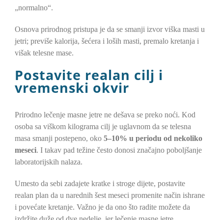
„normalno“.
Osnova prirodnog pristupa je da se smanji izvor viška masti u
jetri; previše kalorija, šećera i loših masti, premalo kretanja i
višak telesne mase.
Postavite realan cilj i
vremenski okvir
Prirodno lečenje masne jetre ne dešava se preko noći. Kod
osoba sa viškom kilograma cilj je uglavnom da se telesna
masa smanji postepeno, oko
5–10% u periodu od nekoliko
meseci
. I takav pad težine često donosi značajno poboljšanje
laboratorijskih nalaza.
Umesto da sebi zadajete kratke i stroge dijete, postavite
realan plan da u narednih šest meseci promenite način ishrane
i povećate kretanje. Važno je da ono što radite možete da
izdržite duže od dve nedelje, jer lečenje masne jetre