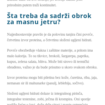
prirodnim putem traži kontinuitet.
Šta treba da sadrži obrok
za masnu jetru?
Najjednostavnije pravilo je da polovinu tanjira čini povrće,
četvrtinu izvor proteina, a četvrtinu složeni ugljeni hidrati.
Povrće obezbeđuje vlakna i zaštitne materije, a pritom ima
malo kalorija. To su tikvice, brokoli, šargarepa, paprika,
kupus, zelena salata, blitva. Može biti sirovo ili termički
obrađeno, važno je da bude prisutno u skoro svakom obroku.
Izvor proteina mogu biti piletina bez kože, ćuretina, riba, jaja,
nemasan sir ili mahunarke (pasulj, leblebija, sočivo).
Složeni ugljeni hidrati dolaze iz integralnog pirinča,
integralne testenine, zobi, ječma ili krompira. Oni sporije
podižu šećer u krvi, duže drže sitost i manje opterećuju