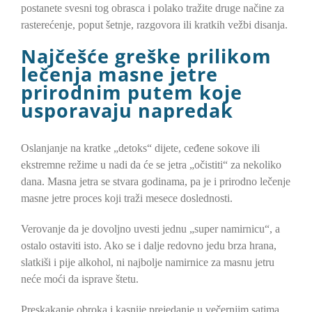
postanete svesni tog obrasca i polako tražite druge načine za
rasterećenje, poput šetnje, razgovora ili kratkih vežbi disanja.
Najčešće greške prilikom
lečenja masne jetre
prirodnim putem koje
usporavaju napredak
Oslanjanje na kratke „detoks“ dijete, ceđene sokove ili
ekstremne režime u nadi da će se jetra „očistiti“ za nekoliko
dana. Masna jetra se stvara godinama, pa je i prirodno lečenje
masne jetre proces koji traži mesece doslednosti.
Verovanje da je dovoljno uvesti jednu „super namirnicu“, a
ostalo ostaviti isto. Ako se i dalje redovno jedu brza hrana,
slatkiši i pije alkohol, ni najbolje namirnice za masnu jetru
neće moći da isprave štetu.
Preskakanje obroka i kasnije prejedanje u večernjim satima.