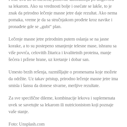
sa lekarom. Ako su vrednosti bolje i osećate se lakše, to je
znak da prirodno lečenje masne jetre daje rezultat. Ako nema
pomaka, vreme je da sa stručnjakom prođete kroz navike i
pronađete gde se „gubi“ plan.
Lečenje masne jetre prirodnim putem oslanja se na jasne
korake, a to su postepeno smanjenje telesne mase, ishranu sa
više povrća, celovitih žitarica i kvalitetnih proteina, manje
šećera i pržene hrane, uz kretanje i dobar san.
Umesto brzih rešenja, razmišljajte o promenama koje možete
da održite. Uz takav pristup, prirodno lečenje masne jetre ima
smisla i šansu da donese stvarne, merljive rezultate.
Za sve specifične dileme, kombinacije lekova i suplemenata
uvek se savetujte sa lekarom ili nutricionistom koji poznaje
vaše stanje.
Foto: Unsplash.com