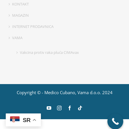
KONTAKT
MAGAZIN
INTERNET PRODAVNICA
VAMA
Vakcina protiv raka pluća CIMAvax
Copyright © - Medico Cubano, Vama d.o.o. 2024
YouTube
Instagram
Facebook
Tiktok
SR