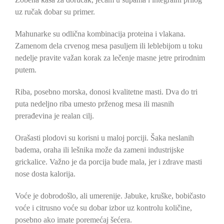
uz ručak dobar su primer.
Mahunarke su odlična kombinacija proteina i vlakana.
Zamenom dela crvenog mesa pasuljem ili leblebijom u toku
nedelje pravite važan korak za lečenje masne jetre prirodnim
putem.
Riba, posebno morska, donosi kvalitetne masti. Dva do tri
puta nedeljno riba umesto prženog mesa ili masnih
prerađevina je realan cilj.
Orašasti plodovi su korisni u maloj porciji. Šaka neslanih
badema, oraha ili lešnika može da zameni industrijske
grickalice. Važno je da porcija bude mala, jer i zdrave masti
nose dosta kalorija.
Voće je dobrodošlo, ali umerenije. Jabuke, kruške, bobičasto
voće i citrusno voće su dobar izbor uz kontrolu količine,
posebno ako imate poremećaj šećera.