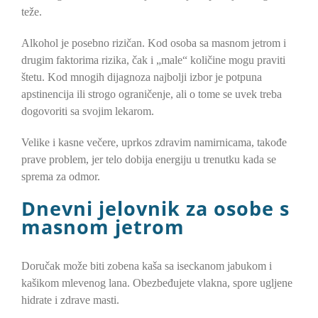
teže.
Alkohol je posebno rizičan. Kod osoba sa masnom jetrom i
drugim faktorima rizika, čak i „male“ količine mogu praviti
štetu. Kod mnogih dijagnoza najbolji izbor je potpuna
apstinencija ili strogo ograničenje, ali o tome se uvek treba
dogovoriti sa svojim lekarom.
Velike i kasne večere, uprkos zdravim namirnicama, takođe
prave problem, jer telo dobija energiju u trenutku kada se
sprema za odmor.
Dnevni jelovnik za osobe s
masnom jetrom
Doručak može biti zobena kaša sa iseckanom jabukom i
kašikom mlevenog lana. Obezbeđujete vlakna, spore ugljene
hidrate i zdrave masti.