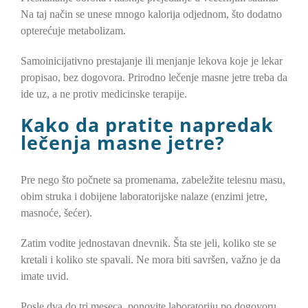
Na taj način se unese mnogo kalorija odjednom, što dodatno
opterećuje metabolizam.
Samoinicijativno prestajanje ili menjanje lekova koje je lekar
propisao, bez dogovora. Prirodno lečenje masne jetre treba da
ide uz, a ne protiv medicinske terapije.
Kako da pratite napredak
lečenja masne jetre?
Pre nego što počnete sa promenama, zabeležite telesnu masu,
obim struka i dobijene laboratorijske nalaze (enzimi jetre,
masnoće, šećer).
Zatim vodite jednostavan dnevnik. Šta ste jeli, koliko ste se
kretali i koliko ste spavali. Ne mora biti savršen, važno je da
imate uvid.
Posle dva do tri meseca, ponovite laboratoriju po dogovoru