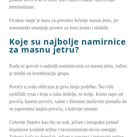
metabolizam.
Ovakav tanjir je baza za prirodno lečenje masne jetre, jer
automatski smanjuje prostor za brzu hranu i slatkiše.
Koje su najbolje namirnice
za masnu jetru?
Kada se govori o najbolji namirnicama za masnu jetru, važno
je misliti na kombinaciju grupa.
Povrće u svim oblicima je prva linija podrške. Što više
različitih vrsta i boja u toku nedelje, to bolje. Krem supe od
povrća, bareno povrće, salate i dinstane mešavine pomažu da
se zapremina tanjira poveća, a kalorije smanje.
Celovite žitarice kao što su zob, ječam i integralni pirinač
doprinose kontroli težine i ravnomernom nivou energije.
Zobena kaša za doručak, ječam u supama i integralni prilog