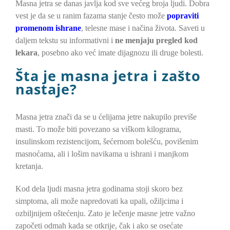
Masna jetra se danas javlja kod sve većeg broja ljudi. Dobra
Image
vest je da se u ranim fazama stanje često može
popraviti
promenom ishrane
, telesne mase i načina života. Saveti u
daljem tekstu su informativni i
ne menjaju pregled kod
lekara
, posebno ako već imate dijagnozu ili druge bolesti.
Šta je masna jetra i zašto
nastaje?
Masna jetra znači da se u ćelijama jetre nakupilo previše
masti. To može biti povezano sa viškom kilograma,
insulinskom rezistencijom, šećernom bolešću, povišenim
masnoćama, ali i lošim navikama u ishrani i manjkom
kretanja.
Kod dela ljudi masna jetra godinama stoji skoro bez
simptoma, ali može napredovati ka upali, ožiljcima i
ozbiljnijem oštećenju. Zato je lečenje masne jetre važno
započeti odmah kada se otkrije, čak i ako se osećate