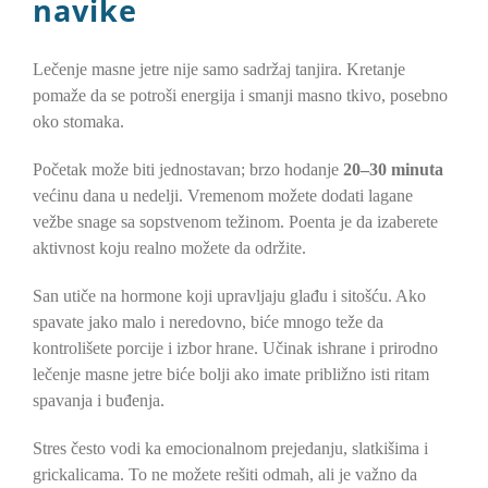
navike
Lečenje masne jetre nije samo sadržaj tanjira. Kretanje
pomaže da se potroši energija i smanji masno tkivo, posebno
oko stomaka.
Početak može biti jednostavan; brzo hodanje
20–30 minuta
većinu dana u nedelji. Vremenom možete dodati lagane
vežbe snage sa sopstvenom težinom. Poenta je da izaberete
aktivnost koju realno možete da održite.
San utiče na hormone koji upravljaju glađu i sitošću. Ako
spavate jako malo i neredovno, biće mnogo teže da
kontrolišete porcije i izbor hrane. Učinak ishrane i prirodno
lečenje masne jetre biće bolji ako imate približno isti ritam
spavanja i buđenja.
Stres često vodi ka emocionalnom prejedanju, slatkišima i
grickalicama. To ne možete rešiti odmah, ali je važno da