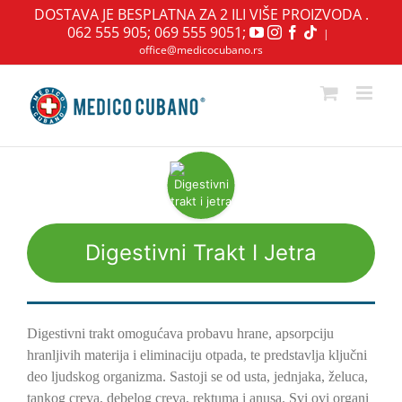
Skip
DOSTAVA JE BESPLATNA ZA 2 ILI VIŠE PROIZVODA .
to
062 555 905
;
069 555 9051
;
YouTube
Instagram
Facebook
|
content
office@medicocubano.rs
Digestivni Trakt I Jetra
Digestivni trakt omogućava probavu hrane, apsorpciju
hranljivih materija i eliminaciju otpada, te predstavlja ključni
deo ljudskog organizma. Sastoji se od usta, jednjaka, želuca,
tankog creva, debelog creva, rektuma i anusa. Svi ovi organi