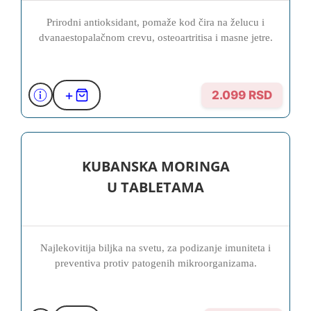
Prirodni antioksidant, pomaže kod čira na želucu i
dvanaestopalačnom crevu, osteoartritisa i masne jetre.
+
2.099 RSD
KUBANSKA MORINGA
U TABLETAMA
Najlekovitija biljka na svetu, za podizanje imuniteta i
preventiva protiv patogenih mikroorganizama.