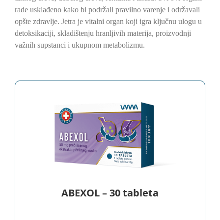
rade usklađeno kako bi podržali pravilno varenje i održavali
opšte zdravlje. Jetra je vitalni organ koji igra ključnu ulogu u
detoksikaciji, skladištenju hranljivih materija, proizvodnji
važnih supstanci i ukupnom metabolizmu.
ABEXOL – 30 tableta