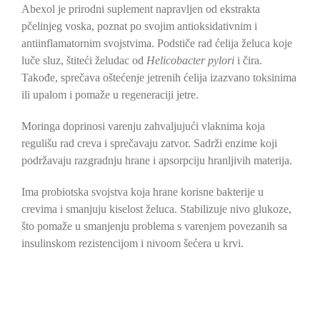
Abexol je prirodni suplement napravljen od ekstrakta
pčelinjeg voska, poznat po svojim antioksidativnim i
antiinflamatornim svojstvima. Podstiče rad ćelija želuca koje
luče sluz, štiteći želudac od
Helicobacter pylori
i čira.
Takođe, sprečava oštećenje jetrenih ćelija izazvano toksinima
ili upalom i pomaže u regeneraciji jetre.
Moringa doprinosi varenju zahvaljujući vlaknima koja
regulišu rad creva i sprečavaju zatvor. Sadrži enzime koji
podržavaju razgradnju hrane i apsorpciju hranljivih materija.
Ima probiotska svojstva koja hrane korisne bakterije u
crevima i smanjuju kiselost želuca. Stabilizuje nivo glukoze,
što pomaže u smanjenju problema s varenjem povezanih sa
insulinskom rezistencijom i nivoom šećera u krvi.