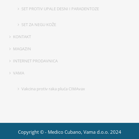
SET PROTIV UPALE DESNI I PARADENTOZE
SET ZA NEGU KOŽE
KONTAKT
MAGAZIN
INTERNET PRODAVNICA
VAMA
Vakcina protiv raka pluća CIMAvax
Copyright © - Medico Cubano, Vama d.o.o. 2024