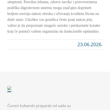
simptomi. Pravilna ishrana, zdrave navike i pravovremena
podrška digestivnom sistemu mogu značajno doprineti
boljem osećaju nakon obroka i očuvanju kvaliteta života na
duže staze. Ukoliko vas gorušica često prati nakon jela,
važno je da prepoznate moguće uzroke i preduzmete korake
koji će pomoći vašem organizmu da funkcioniše optimalno.
23.06.2026.
Čuveni kubanski preparati od sada su