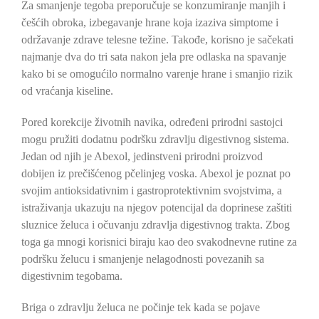
Za smanjenje tegoba preporučuje se konzumiranje manjih i
češćih obroka, izbegavanje hrane koja izaziva simptome i
održavanje zdrave telesne težine. Takođe, korisno je sačekati
najmanje dva do tri sata nakon jela pre odlaska na spavanje
kako bi se omogućilo normalno varenje hrane i smanjio rizik
od vraćanja kiseline.
Pored korekcije životnih navika, određeni prirodni sastojci
mogu pružiti dodatnu podršku zdravlju digestivnog sistema.
Jedan od njih je Abexol, jedinstveni prirodni proizvod
dobijen iz prečišćenog pčelinjeg voska. Abexol je poznat po
svojim antioksidativnim i gastroprotektivnim svojstvima, a
istraživanja ukazuju na njegov potencijal da doprinese zaštiti
sluznice želuca i očuvanju zdravlja digestivnog trakta. Zbog
toga ga mnogi korisnici biraju kao deo svakodnevne rutine za
podršku želucu i smanjenje nelagodnosti povezanih sa
digestivnim tegobama.
Briga o zdravlju želuca ne počinje tek kada se pojave