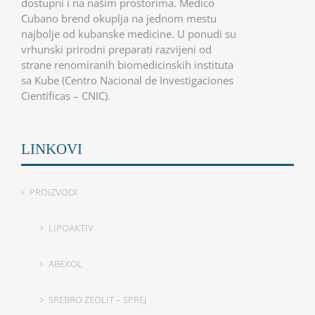
dostupni i na našim prostorima. Medico
Cubano brend okuplja na jednom mestu
najbolje od kubanske medicine. U ponudi su
vrhunski prirodni preparati razvijeni od
strane renomiranih biomedicinskih instituta
sa Kube (Centro Nacional de Investigaciones
Científicas – CNIC).
LINKOVI
PROIZVODI
LIPOAKTIV
ABEXOL
SREBRO ZEOLIT – SPREJ