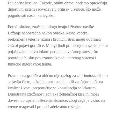
želudačne kiseline. Takođe, obilni obroci dodatno opterećuju
digestivni sistem i povećavaju pritisak u želucu, što može
pogodovati nastanku tegoba.
Pored ishrane, značajnu ulogu imaju i životne navike.
Ležanje neposredno nakon obroka, kasne večere,
prekomerna telesna težina i hronični stres mogu doprineti
češćoj pojavi gorušice. Mnogi ljudi primećuju da se simptomi
pojačavaju upravo tokom perioda povećanog stresa, što
potvrđuje blisku povezanost između nervnog sistema i
funkcije digestivnog trakta.
Povremena gorušica obično nije razlog za zabrinutost, ali ako
se javlja često, nekoliko puta nedeljno ili značajno utiče na
kvalitet života, preporučuje se konsultacija sa lekarom.
Dugotrajna izloženost jednjaka želudačnoj kiselini može
dovesti do upale i oštećenja sluznice, zbog čega je važno na
vreme reagovati i pronaći adekvatno rešenje.