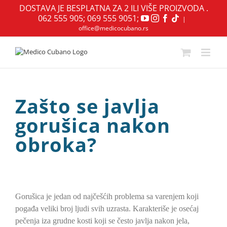
Skip
DOSTAVA JE BESPLATNA ZA 2 ILI VIŠE PROIZVODA .
to
062 555 905
;
069 555 9051
;
YouTube
Instagram
Facebook
|
content
office@medicocubano.rs
Zašto se javlja
gorušica nakon
obroka?
View
Larger
Gorušica je jedan od najčešćih problema sa varenjem koji
Image
pogađa veliki broj ljudi svih uzrasta. Karakteriše je osećaj
pečenja iza grudne kosti koji se često javlja nakon jela,