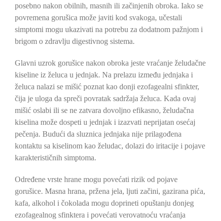
posebno nakon obilnih, masnih ili začinjenih obroka. Iako se
povremena gorušica može javiti kod svakoga, učestali
simptomi mogu ukazivati na potrebu za dodatnom pažnjom i
brigom o zdravlju digestivnog sistema.
Glavni uzrok gorušice nakon obroka jeste vraćanje želudačne
kiseline iz želuca u jednjak. Na prelazu između jednjaka i
želuca nalazi se mišić poznat kao donji ezofagealni sfinkter,
čija je uloga da spreči povratak sadržaja želuca. Kada ovaj
mišić oslabi ili se ne zatvara dovoljno efikasno, želudačna
kiselina može dospeti u jednjak i izazvati neprijatan osećaj
pečenja. Budući da sluznica jednjaka nije prilagođena
kontaktu sa kiselinom kao želudac, dolazi do iritacije i pojave
karakterističnih simptoma.
Određene vrste hrane mogu povećati rizik od pojave
gorušice. Masna hrana, pržena jela, ljuti začini, gazirana pića,
kafa, alkohol i čokolada mogu doprineti opuštanju donjeg
ezofagealnog sfinktera i povećati verovatnoću vraćanja